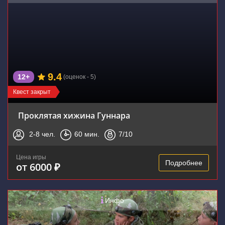
9.4
12+
(оценок - 5)
Квест закрыт
Проклятая хижина Гуннара
2-8
чел.
60
мин.
7
/10
Цена игры
Подробнее
от 6000 ₽
Инфо