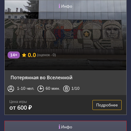
Инфо
0.0
14+
(оценок - 0)
Потерянная во Вселенной
1-10
чел.
60
мин.
1
/10
Цена игры
Подробнее
от 600 ₽
Инфо