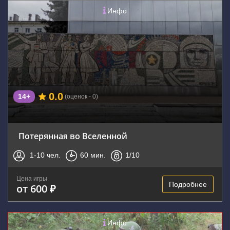
Инфо
0.0
14+
(оценок - 0)
Потерянная во Вселенной
1-10
чел.
60
мин.
1
/10
Цена игры
Подробнее
от 600 ₽
Инфо