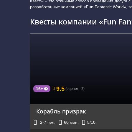
Квесты – это отличный способ проведения досуга с
разработанные компанией «Fun Fantastic World», з
Квесты компании «Fun Fant
г. Королев, Проспект космонавтов 4в
9.5
16+
(оценок - 2)
Корабль-призрак
2-7
чел.
60
мин.
5
/10