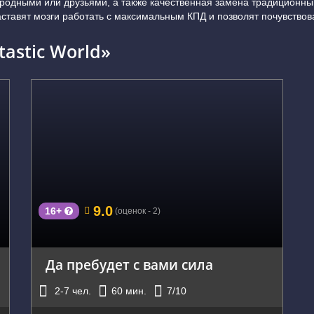
 родными или друзьями, а также качественная замена традиционны
аставят мозги работать с максимальным КПД и позволят почувствов
astic World»
г. Королев, Проспект космонавтов 4в
9.0
16+
(оценок - 2)
Да пребудет с вами сила
2-7
чел.
60
мин.
7
/10