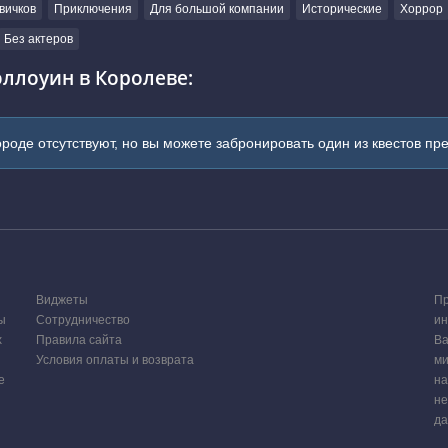
вичков
Приключения
Для большой компании
Исторические
Хоррор
Без актеров
ллоуин в Королеве:
ороде отсутствуют, но вы можете забронировать один из квестов пр
Виджеты
Пр
ы
Сотрудничество
ин
х
Правила сайта
Ва
Условия оплаты и возврата
ми
е
на
не
да