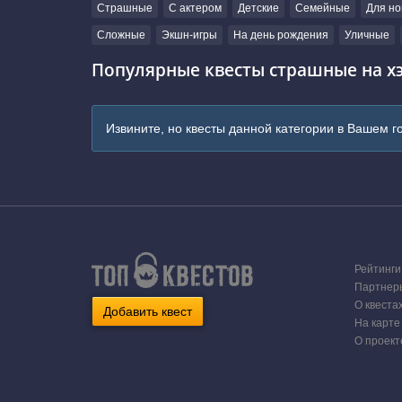
Страшные
С актером
Детские
Семейные
Для но
Сложные
Экшн-игры
На день рождения
Уличные
Популярные квесты страшные на хэ
Извините, но квесты данной категории в Вашем г
Рейтинги
Партнер
О квеста
Добавить квест
На карте
О проект