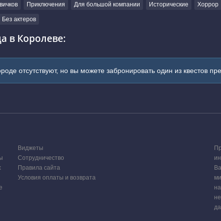
вичков
Приключения
Для большой компании
Исторические
Хоррор
Без актеров
а в Королеве:
ороде отсутствуют, но вы можете забронировать один из квестов пр
Виджеты
Пр
ы
Сотрудничество
ин
х
Правила сайта
Ва
Условия оплаты и возврата
ми
е
на
не
да