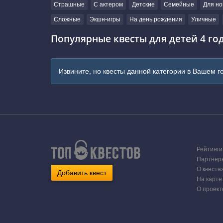
Страшные
С актером
Детские
Семейные
Для но
Сложные
Экшн-игры
На день рождения
Уличные
Популярные квесты для детей 4 год
Извините, но квесты данной категории в Вашем г
Рейтинги
Партнер
О квеста
Добавить квест
На карте
О проект